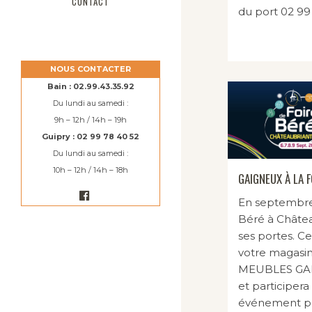
CONTACT
du port 02 99 
NOUS CONTACTER
Bain : 02.99.43.35.92
Du lundi au samedi :
9h – 12h / 14h – 19h
Guipry : 02 99 78 40 52
Du lundi au samedi :
10h – 12h / 14h – 18h
GAIGNEUX À LA F
En septembre 
Béré à Châtea
ses portes. C
votre magasi
MEUBLES GAI
et participera
événement po