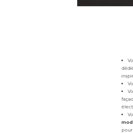
Vo
dédié
inspi
Vo
V
façad
élec
Vo
modé
pour 