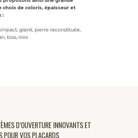
 proposons ainsi une grande
e choix de coloris, épaisseur et
 :
compact, granit, pierre reconstituée,
an, bois, inox
TÈMES D’OUVERTURE INNOVANTS ET
S POUR VOS PLACARDS