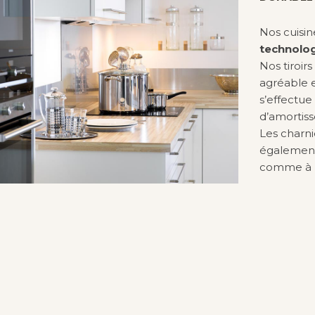
Nos cuisi
technolog
Nos tiroir
agréable 
s’effectu
d’amorti
Les charni
également
comme à l