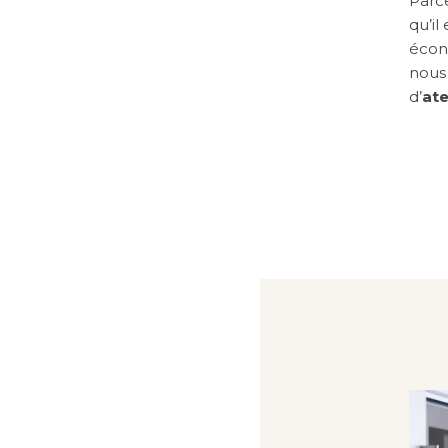
Parc
qu’il
écono
nous
d’
ate