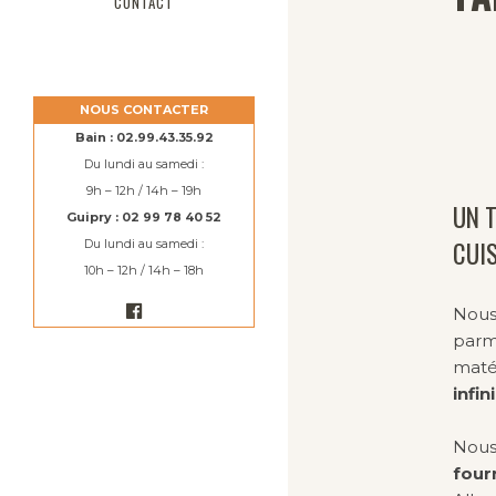
CONTACT
NOUS CONTACTER
Bain : 02.99.43.35.92
Du lundi au samedi :
9h – 12h / 14h – 19h
UN T
Guipry : 02 99 78 40 52
CUIS
Du lundi au samedi :
10h – 12h / 14h – 18h
Nous 
parm
matér
infin
Nous
four