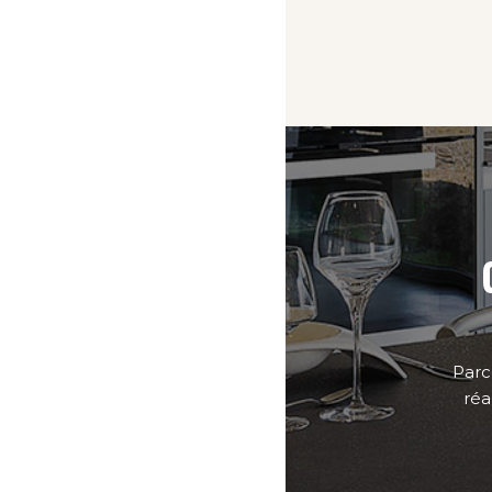
Parc
réa