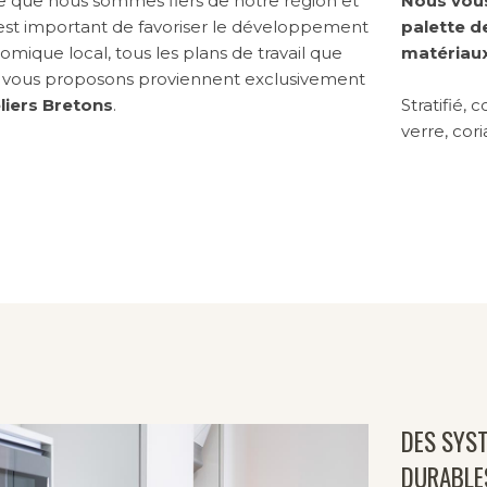
e que nous sommes fiers de notre région et
Nous vous
 est important de favoriser le développement
palette d
mique local, tous les plans de travail que
matériaux
 vous proposons proviennent exclusivement
liers Bretons
.
Stratifié, 
verre, cori
DES SYS
DURABLE