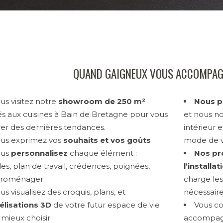
QUAND GAIGNEUX VOUS ACCOMPAGN
us visitez notre
showroom de 250 m²
Nous p
s aux cuisines à Bain de Bretagne pour vous
et nous no
rer des dernières tendances.
intérieur 
us exprimez vos
souhaits et vos goûts
mode de v
ous
personnalisez
chaque élément :
Nos pr
es, plan de travail, crédences, poignées,
l’installa
troménager…
charge les
us visualisez des croquis, plans, et
nécessair
lisations 3D
de votre futur espace de vie
Vous co
mieux choisir.
accompag