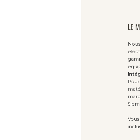
LE M
Nous
élect
gamm
équi
inté
Pour 
matér
marqu
Siem
Vous 
incl