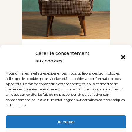
ADVENTURES IN ZONDERLAND
Gérer le consentement
Lorem ipsum dolor sit amet,
aux cookies
consectetuer adipiscing elit. Nam
cursus. Morbi ut mi. Nullam enim
Pour offrir les meilleures expériences, nous utilisons des technologies
telles que les cookies pour stocker et/ou accéder aux informations des
leo, egestas id, condimentum at,
appareils. Le fait de consentir à ces technologies nous permettra de
laoreet mattis, massa....
traiter des données telles que le comportement de navigation ou les ID
uniques sur ce site. Le fait de ne pas consentir ou de retirer son
consentement peut avoir un effet négatif sur certaines caractéristiques
et fonctions.
Accepter
SHOW MORE